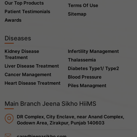
Our Top Products
Terms Of Use
Patient Testimonials
Sitemap
Awards
Diseases
Kidney Disease
Infertility Management
Treatment
Thalassemia
Liver Disease Treatment
Diabetes Type1/ Type2
Cancer Management
Blood Pressure
Heart Disease Treatment
Piles Managment
Main Branch Jeena Sikho HiiMS
DR Complex, City Enclave, near Anand Complex,
Godown Area, Zirakpur, Punjab 140603
care@jeenasikho.com