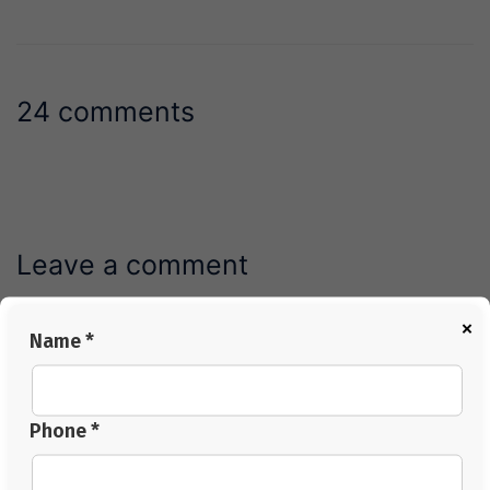
24 comments
Leave a comment
×
Name *
Name *
Phone *
Phone *